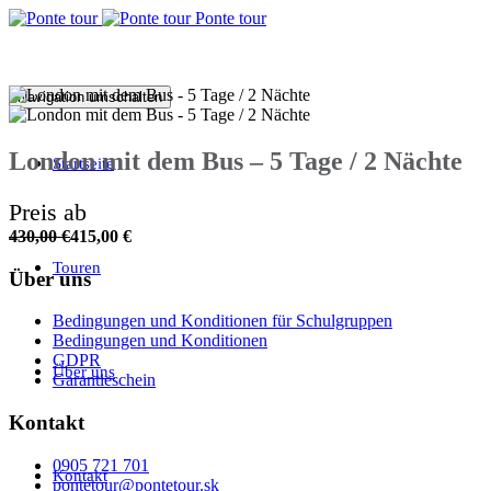
Ponte tour
Navigation umschalten
London mit dem Bus – 5 Tage / 2 Nächte
Startseite
Preis ab
430,00
€
415,00
€
Touren
Über uns
Bedingungen und Konditionen für Schulgruppen
Bedingungen und Konditionen
GDPR
Über uns
Garantieschein
Kontakt
0905 721 701
Kontakt
pontetour@pontetour.sk