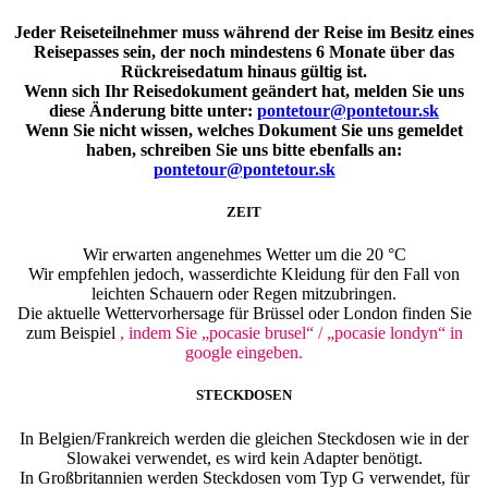
Jeder Reiseteilnehmer muss während der Reise im Besitz eines
Reisepasses sein, der noch mindestens 6 Monate über das
Rückreisedatum hinaus gültig ist.
Wenn sich Ihr Reisedokument geändert hat, melden Sie uns
diese Änderung bitte unter:
pontetour@pontetour.sk
Wenn Sie nicht wissen, welches Dokument Sie uns gemeldet
haben, schreiben Sie uns bitte ebenfalls an:
pontetour@pontetour.sk
ZEIT
Wir erwarten angenehmes Wetter um die 20 °C
Wir empfehlen jedoch, wasserdichte Kleidung für den Fall von
leichten Schauern oder Regen mitzubringen.
Die aktuelle Wettervorhersage für Brüssel oder London finden Sie
zum Beispiel
, indem Sie „pocasie brusel“ / „pocasie londyn“ in
google eingeben.
STECKDOSEN
In Belgien/Frankreich werden die gleichen Steckdosen wie in der
Slowakei verwendet, es wird kein Adapter benötigt.
In Großbritannien werden Steckdosen vom Typ G verwendet, für